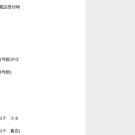
00(電話受付時
(1号館1F/2
(3号館)
0(１F スタ
0(１F 書店)