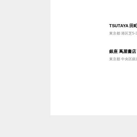
Vマネー
Airbook
TSUTAYA 
安心ゲ
東京都 港区芝5-3
スマホ
銀座 蔦屋書店
蔦屋書
東京都 中央区銀座6
TSUT
TSUT
SHARE
カフェ
TSUTAYA