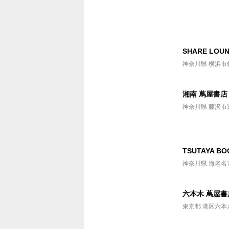
エンタ
その他サービス
SHARE LOUN
Vポイン
神奈川県 横浜市
駐車場
湘南 蔦屋書店
店外返却
神奈川県 藤沢市辻
郵便返
レンタ
TSUTAYA B
レンタ
神奈川県 海老名市め
販売DV
六本木 蔦屋書
販売書
東京都 港区六本木
トレカ