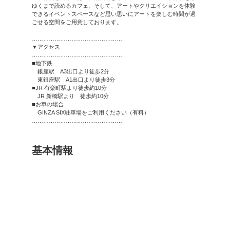
銀座 蔦屋書店
ご利
お知らせ
銀座 蔦屋書店は、本を介し
ぎ、「アートのある暮らし」
世界中から集めたアートブッ