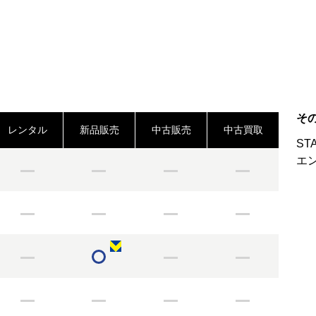
そ
レンタル
新品販売
中古販売
中古買取
ST
エ