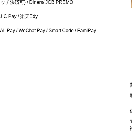
タッチ決済可) / Diners/ JCB PREMO
UIC Pay / 楽天Edy
Pay / WeChat Pay / Smart Code / FamiPay