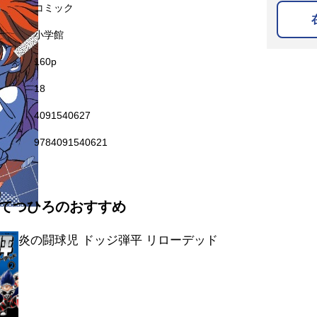
名
コミック
小学館
160p
18
4091540627
9784091540621
てつひろのおすすめ
炎の闘球児 ドッジ弾平 リローデッド