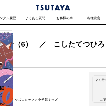
ンタル履歴
よくある質問
お客様の声
各種設定
ECIAL
ジ弾子（6） ／ こしたてつひろ
よく行
細
名
キッズコミック＞小学館キッズ
ご利