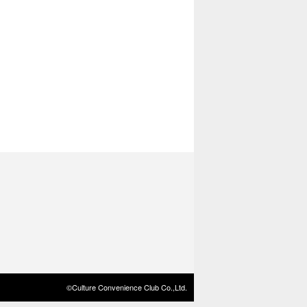
©Culture Convenience Club Co.,Ltd.