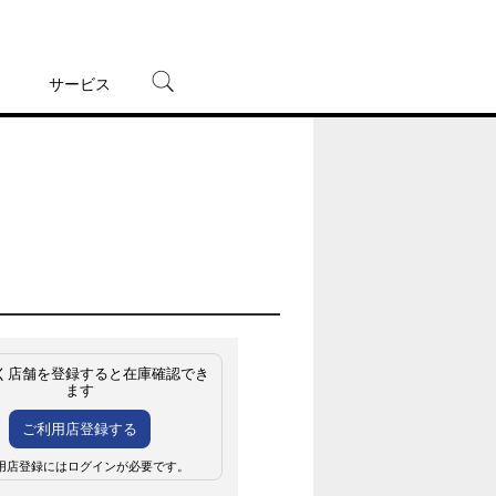
サービス
宅配レンタル
オンラインゲーム
TSUTAYAプレミアムNEXT
蔦屋書店
く店舗を登録すると在庫確認でき
ます
ご利用店登録する
用店登録にはログインが必要です。