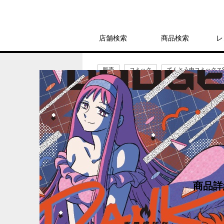
店舗検索
商品検索
レ
販売
コミック
てんとう虫コミックスSP
炎の闘球女 ドッ
880円
発売日：2025年8月28日
商品詳
ジャンル