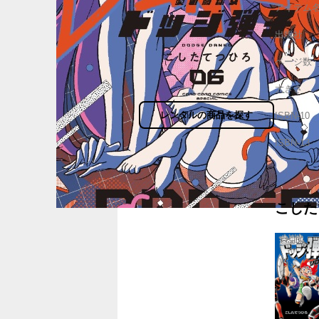
アイテム
出版社
ページ数
大きさ
レンタルの商品を探す
ISBN-10
ISBN-13
こした