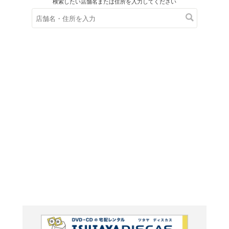
在庫の
※在庫
ご来店の際にご
炎の闘球