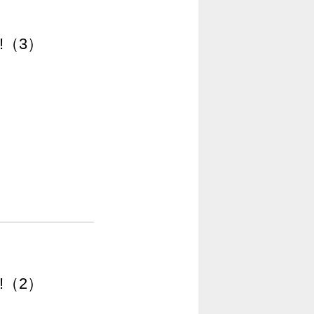
!!（3）
!!（2）