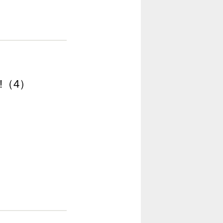
!!（4）