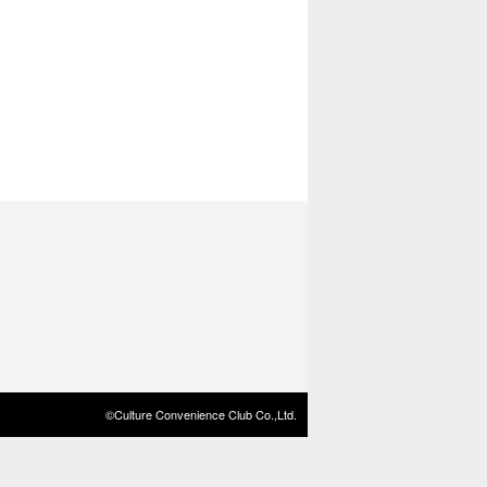
©Culture Convenience Club Co.,Ltd.