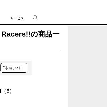
サービス
Racers!!の商品一
宅配レンタル
オンラインゲーム
TSUTAYAプレミアムNEXT
蔦屋書店
!!（6）