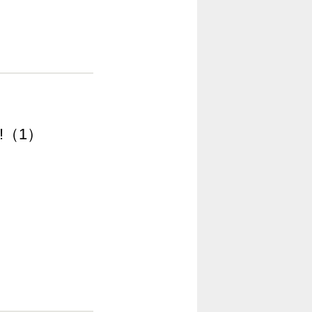
!!（1）