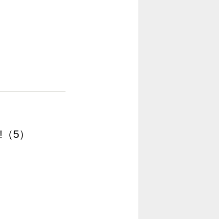
!!（5）