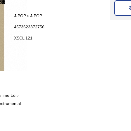
細
名
J-POP＞J-POP
4573623372756
XSCL 121
Anime Edit-
Instrumental-