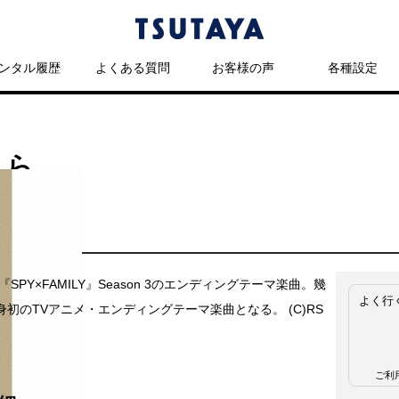
ンタル履歴
よくある質問
お客様の声
各種設定
りら
『SPY×FAMILY』Season 3のエンディングテーマ楽曲。幾
よく行
身初のTVアニメ・エンディングテーマ楽曲となる。 (C)RS
ご利