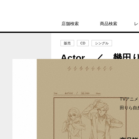
店舗検索
商品検索
レ
販売
CD
シングル
Actor ／ 幾田
2,799円
発売日：2025年10月29日
TVアニメ
田りら自