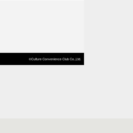
©Culture Convenience Club Co.,Ltd.