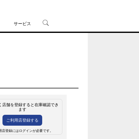
サービス
宅配レンタル
オンラインゲーム
TSUTAYAプレミアムNEXT
蔦屋書店
く店舗を登録すると在庫確認でき
ます
ご利用店登録する
用店登録にはログインが必要です。