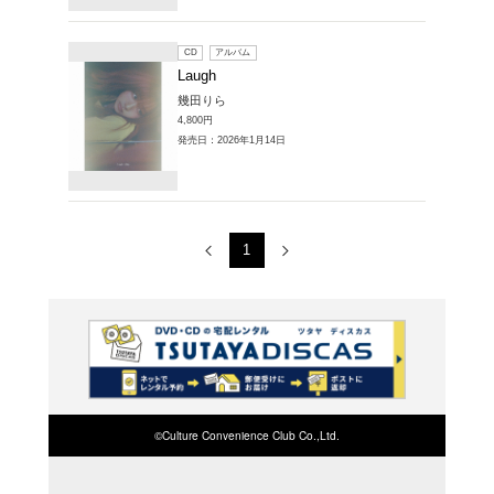
販売CD > Lau
1～2件を表示
CD
ア
Laugh
幾田りら
3,799円
発売日：20