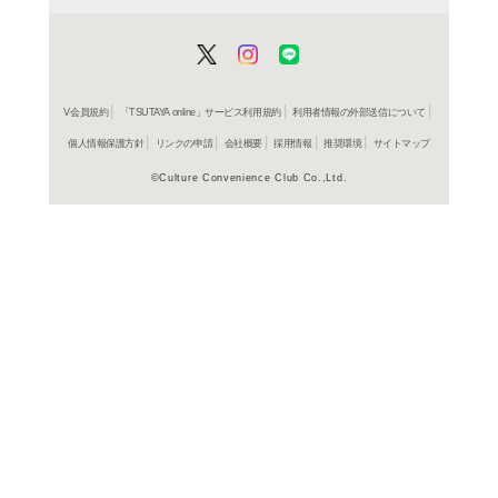
CD
ア
Laugh
幾田りら
4,800円
発売日：20