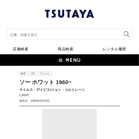
店舗検索
商