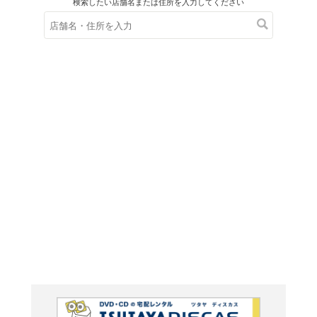
在庫の
※在庫
ご来店の際にご
ソー ホワ