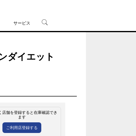
サービス
宅配レンタル
オンラインゲーム
んタンダイエット
TSUTAYAプレミアムNEXT
蔦屋書店
く店舗を登録すると在庫確認でき
ます
ご利用店登録する