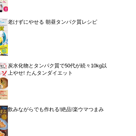
老けずにやせる 朝昼タンパク質レシピ
炭水化物とタンパク質で50代が続々10kg以
上やせ! たんタンダイエット
飲みながらでも作れる!絶品!楽ウマつまみ