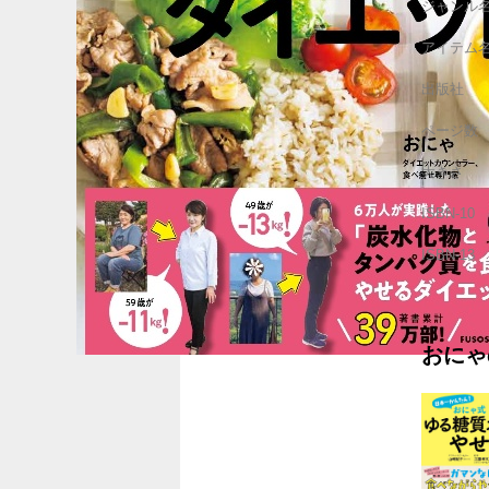
ジャンル
アイテム
出版社
ページ数
大きさ
ISBN-10
ISBN-13
おにゃ