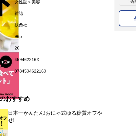
名
女性誌＞美容
ご利
名
雑誌
扶桑社
96p
26
459462216X
9784594622169
のおすすめ
日本一かんたん!おにゃ式ゆる糖質オフや
せ!