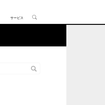
サービス
宅配レンタル
オンラインゲーム
。
TSUTAYAプレミアムNEXT
蔦屋書店