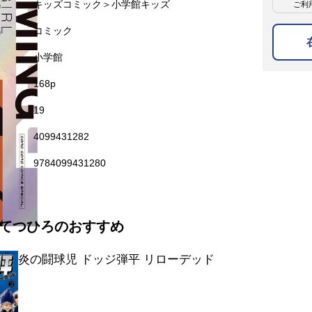
名
キッズコミック＞小学館キッズ
ご利
名
コミック
小学館
168p
19
4099431282
9784099431280
てつひろのおすすめ
炎の闘球児 ドッジ弾平 リローデッド