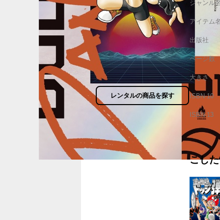
ジャンル
アイテム
出版社
ページ数
大きさ
レンタルの商品を探す
ISBN-10
ISBN-13
こした