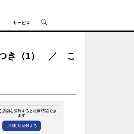
サービス
宅配レンタル
オンラインゲーム
ドつき（1） ／ こ
TSUTAYAプレミアムNEXT
蔦屋書店
く店舗を登録すると在庫確認でき
ます
ご利用店登録する