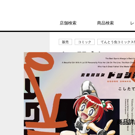
店舗検索
商品検索
レ
販売
コミック
てんとう虫コミックスSP
炎の闘球女 ドッジ
したてつひろ
2,200円
発売日：2023年4月28日
商品詳