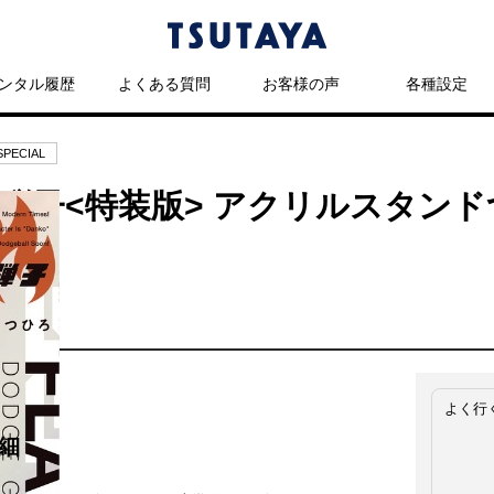
ンタル履歴
よくある質問
お客様の声
各種設定
ECIAL
弾子<特装版> アクリルスタン
よく行
細