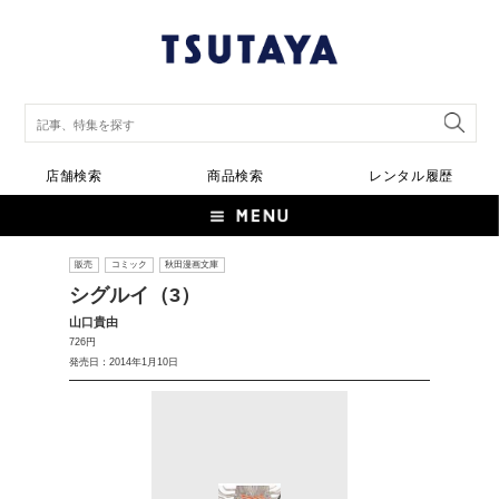
店舗検索
商