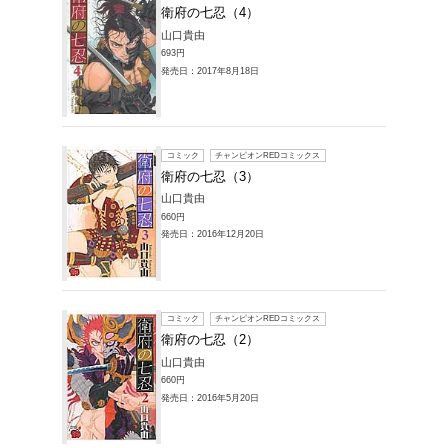
コミック
衛府の
山口貴由
693円
発売日：20