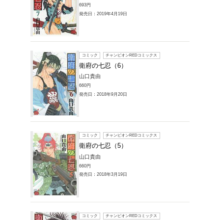
715円
発売日：20
コミック
衛府の
山口貴由
693円
発売日：20