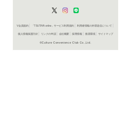
山口貴由
660円
発売日：20
コミック
衛府の
山口貴由
660円