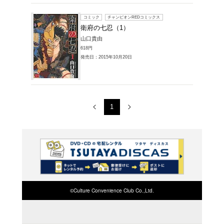
コミック
衛府の
山口貴由
693円
発売日：20
コミック
衛府の