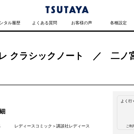
ンタル履歴
よくある質問
お客様の声
各種設定
レ クラシックノート ／ 二ノ
よく行
細
名
レディースコミック＞講談社レディース
ご利