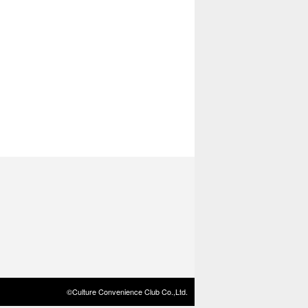
©Culture Convenience Club Co.,Ltd.