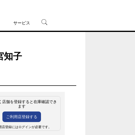
サービス
宅配レンタル
オンラインゲーム
宮知子
TSUTAYAプレミアムNEXT
蔦屋書店
く店舗を登録すると在庫確認でき
ます
ご利用店登録する
用店登録にはログインが必要です。