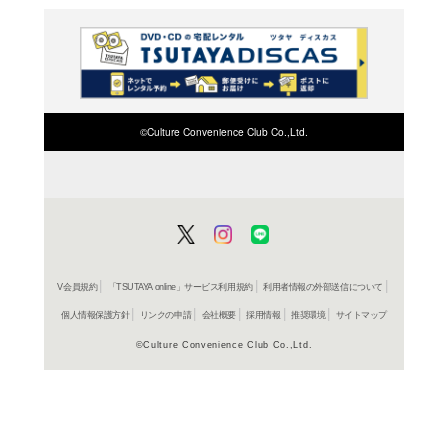
817円
発売日：20
コミック
おにぎ
二ノ宮知
817円
発売日：20