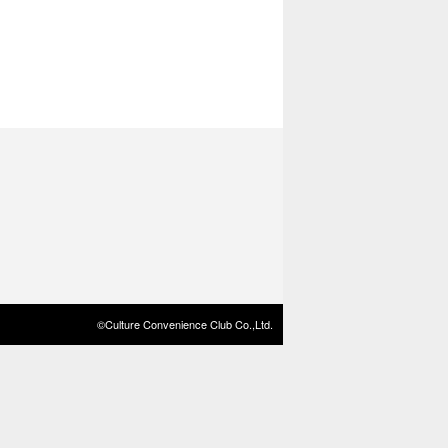
©Culture Convenience Club Co.,Ltd.