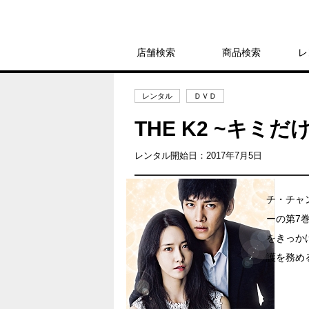
店舗検索
商品検索
レ
レンタル
ＤＶＤ
THE K2 ~キミだけ
レンタル開始日：2017年7月5日
チ・チャ
ーの第7
をきっか
護を務める