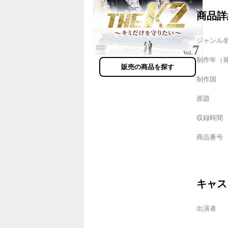
商品詳
ジャンル
制作年（
販売の商品を探す
制作国
原題
収録時間
商品番号
キャス
出演者