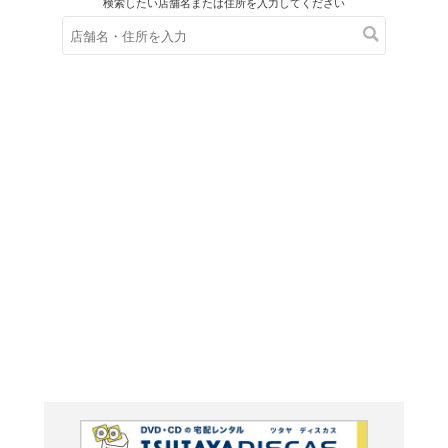
在庫の
※在庫
ご来店の際にご
ＤＶＤ
THE K