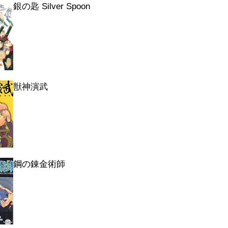
銀の匙 Silver Spoon
獣神演武
鋼の錬金術師