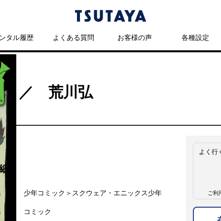
ンタル履歴
よくある質問
お客様の声
各種設定
ス
） ／ 荒川弘
よく行
細
名
少年コミック＞スクウェア・エニックス少年
ご利
名
コミック