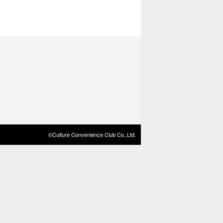
©Culture Convenience Club Co.,Ltd.