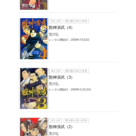
レンタルコミック
覧
1～5件を表示
コミック
獣神演
荒川弘