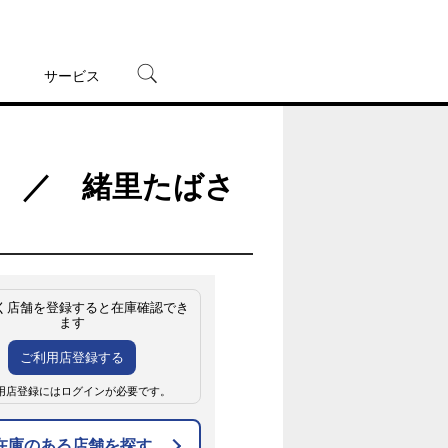
サービス
宅配レンタル
オンラインゲーム
） ／ 緒里たばさ
TSUTAYAプレミアムNEXT
蔦屋書店
く店舗を登録すると在庫確認でき
ます
ご利用店登録する
用店登録にはログインが必要です。
在庫のある店舗を探す