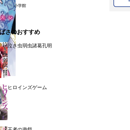
小学館
ばさのおすすめ
泣き虫弱虫諸葛孔明
ヒロインズゲーム
王者の遊戯