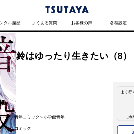
ンタル履歴
よくある質問
お客様の声
各種設定
官・花鈴はゆったり生きたい（8
よく行
細
名
青年コミック＞小学館青年
ご利
名
コミック