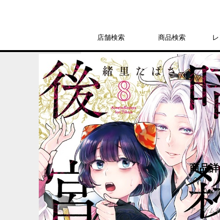
店舗検索
商品検索
レ
レンタル
コミック
ビッグコミックス
暗殺後宮 暗殺女
レンタル開始日：2025年6月25日
商品詳
ジャンル
アイテム