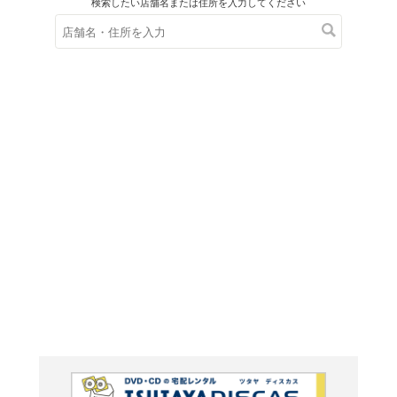
在庫の
※在庫
ご来店の際にご
暗殺後
きたい