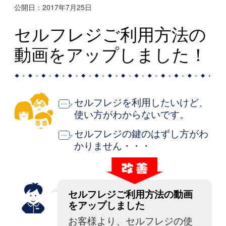
＜T会員の皆さまへ＞個人情報の
て、詳細はこちらをご確認くださ
公開日：2017年7月25日
セルフレジご利用
動画をアップしま