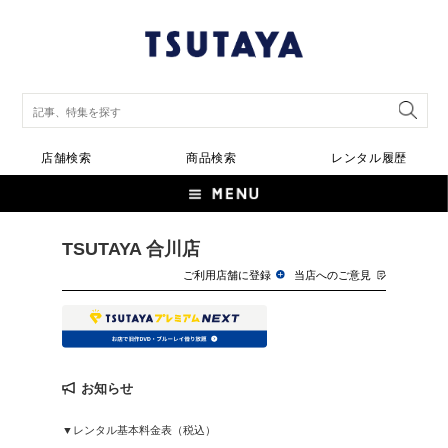
店舗検索
商