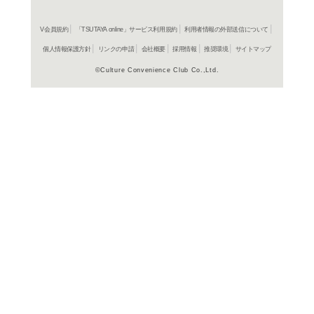
よく行く店舗を登
ご利
ご利用店登録に
在庫の