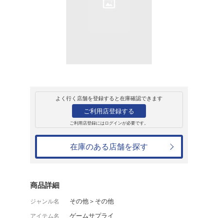
販売
ゲームサプライ
NINTEND
new目にやさシー
1,100円
発売日：2014年10月10日