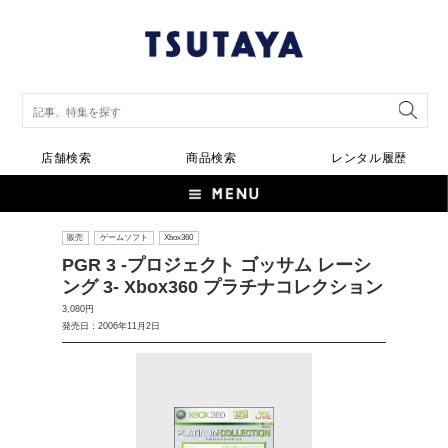
店舗検索
商