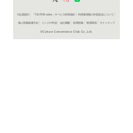
150種)を操ることがで
可能となっており、陣形
ともに、多数の艦船が入
シーンが楽しめる。艦船パ
以上)された他、新規シ
数は7エリア全81ステー
よく行く店舗を登
操作まで、プレイ方法を
ご利
ートリアル」機能や、艦
ご利用店登録に
ムで初心者でも安心!ま
る「艦船評価システム」