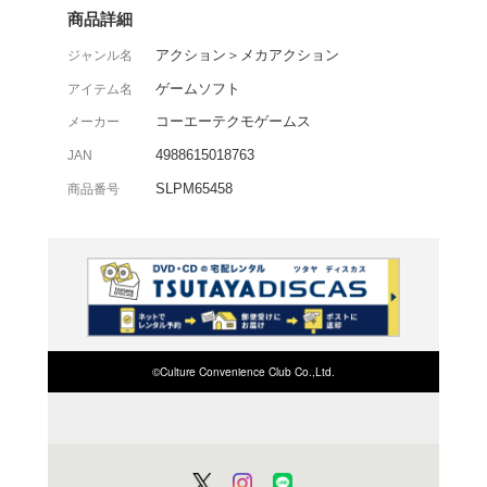
今度の『鋼鉄の咆哮 2』