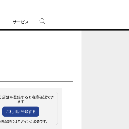
サービス
宅配レンタル
オンラインゲーム
TSUTAYAプレミアムNEXT
蔦屋書店
く店舗を登録すると在庫確認でき
ます
ご利用店登録する
用店登録にはログインが必要です。