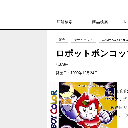
店舗検索
商品検索
レ
販売
ゲームソフト
GAME BOY COL
ロボットポンコッ
4,378円
発売日：1999年12月24日
「ロボポ
クアップ
も健在!
あぞ。「