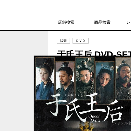
店舗検索
商品検索
レ
販売
ＤＶＤ
于氏王后 DVD-SE
16,940円
発売日：2025年5月2日
商品詳
ジャンル