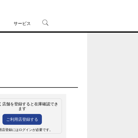
サービス
宅配レンタル
オンラインゲーム
TSUTAYAプレミアムNEXT
蔦屋書店
く店舗を登録すると在庫確認でき
ます
ご利用店登録する
用店登録にはログインが必要です。