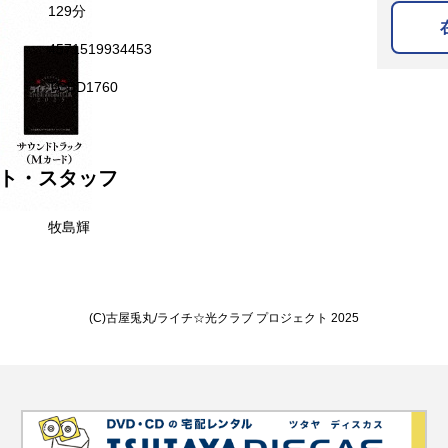
129分
4571519934453
TCBD1760
ト・スタッフ
牧島輝
(C)古屋兎丸/ライチ☆光クラブ プロジェクト 2025