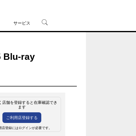
サービス
宅配レンタル
オンラインゲーム
u-ray
TSUTAYAプレミアムNEXT
蔦屋書店
く店舗を登録すると在庫確認でき
ます
ご利用店登録する
用店登録にはログインが必要です。