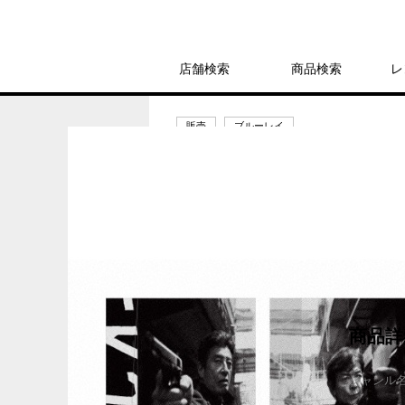
店舗検索
商品検索
レ
販売
ブルーレイ
帰ってきた あぶない刑
8,800円
発売日：2024年12月18日
商品詳
ジャンル