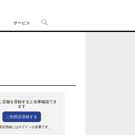
サービス
宅配レンタル
オンラインゲーム
TSUTAYAプレミアムNEXT
蔦屋書店
く店舗を登録すると在庫確認でき
ます
ご利用店登録する
用店登録にはログインが必要です。