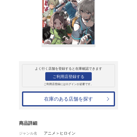
販売
ＤＶＤ
TVアニメ『ガー
Vol.7<豪華限定版>
7,700円
発売日：2024年12月25日