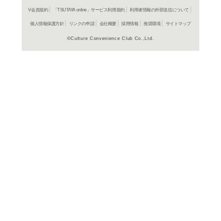
よく行く店舗を登
ご利
ご利用店登録に
在庫の