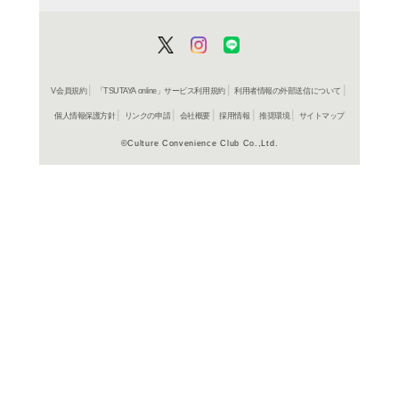
よく行く店舗を登
ご利
ご利用店登録に
在庫の