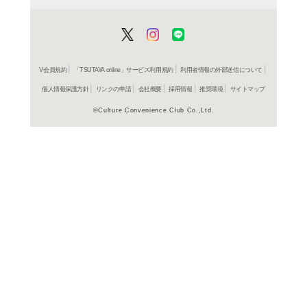
よく行く店舗を登
ご利
ご利用店登録に
在庫の