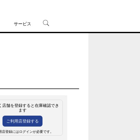
サービス
宅配レンタル
オンラインゲーム
TSUTAYAプレミアムNEXT
蔦屋書店
く店舗を登録すると在庫確認でき
ます
ご利用店登録する
用店登録にはログインが必要です。