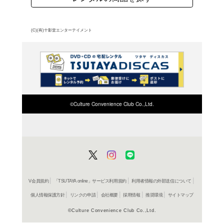
霊映像シリーズの総集編
来手付かずだった一軒家
いないはずの一軒家」、
ズ第1作から第4作より全
よく行く店舗を登
ご利
ご利用店登録に