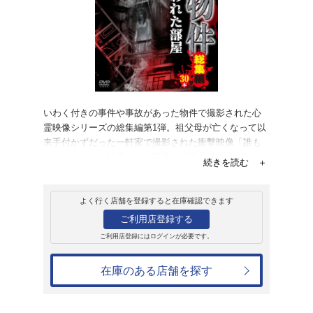
販売
ＤＶＤ
嫌な物件 呪われた
5,478円
発売日：2023年9月6日