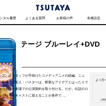
ンタル履歴
よくある質問
お客様の声
各種設定
クストステージ ブルーレイ+DVD
ンズ』のスタッフが手掛けたコメディアニメの続編。ニュ
よく行
ン劇場の支配人・バスターは、斬新なアイデアとはったりで
ル・タワー劇場での公演契約を取り付ける。だが、伝説のロ
・クレイをキャストに迎えることが条件で...。
ご利