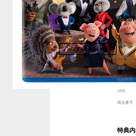
商品詳
ジャンル
制作年（
レンタルの商品を探す
制作国
原題
収録時間
JAN
商品番号
特典内