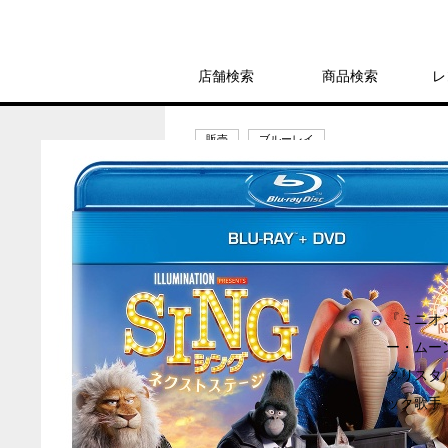
店舗検索
商品検索
レ
販売
ブルーレイ
SING/シング:ネ
5,280円
発売日：2022年7月27日
『ミニオ
ー・ムー
クリスタ
ック歌手