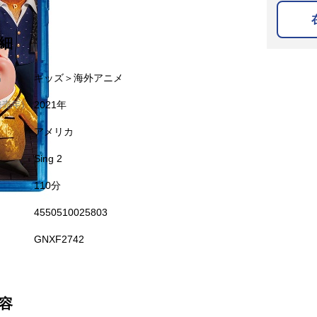
細
名
キッズ＞海外アニメ
発売年）
2021年
アメリカ
Sing 2
110分
4550510025803
GNXF2742
容