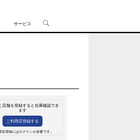
サービス
宅配レンタル
オンラインゲーム
TSUTAYAプレミアムNEXT
蔦屋書店
く店舗を登録すると在庫確認でき
ます
ご利用店登録する
用店登録にはログインが必要です。