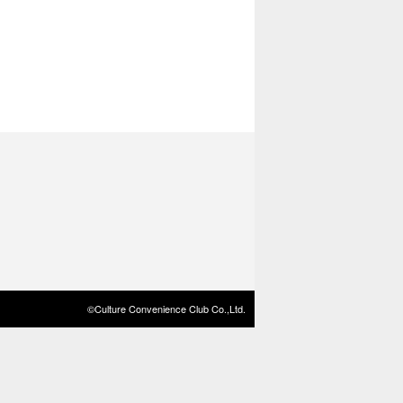
©Culture Convenience Club Co.,Ltd.