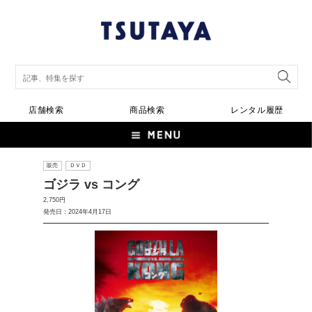
店舗検索
商