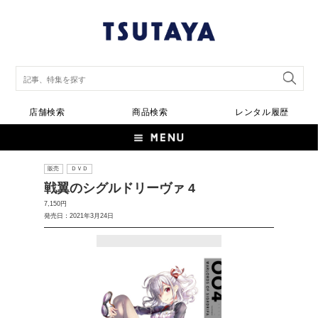
店舗検索
商