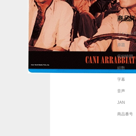
商品詳
ジャンル
原題
収録時間
組数
字幕
音声
JAN
商品番号