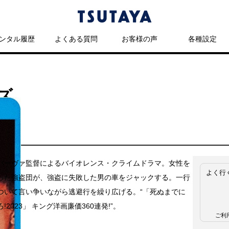
ンタル履歴
よくある質問
お客様の声
各種設定
ズ
バーヴァ監督によるバイオレンス・クライムドラマ。女性を
よく行
った強盗団が、強盗に失敗した男の車をジャックする。一行
ついて言い争いながら逃避行を繰り広げる。“「死ぬまでに
!2023」 キング洋画廉価360連発!”。
ご利