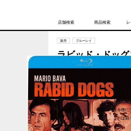
店舗検索
商品検索
レ
販売
ブルーレイ
ラビッド・ドッグ
2,750円
発売日：2023年8月9日
マリオ・
人質に取
は今後に
これは観ろ