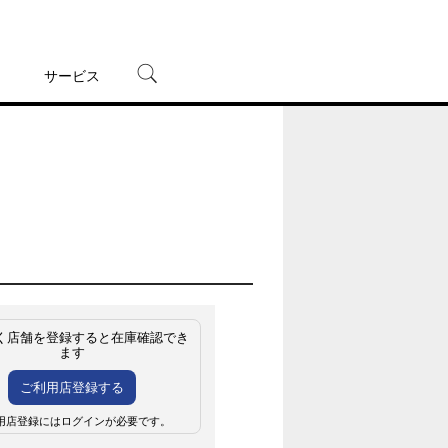
サービス
宅配レンタル
オンラインゲーム
TSUTAYAプレミアムNEXT
蔦屋書店
く店舗を登録すると在庫確認でき
ます
ご利用店登録する
用店登録にはログインが必要です。