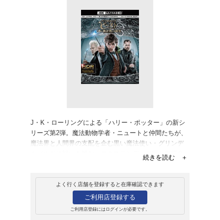
販売
ブルーレイ
【初回仕様】ファ
ストと黒い魔法使いの
HD&エクステン
ット> (3枚組/“M
レット付)
8,789円
発売日：2019年4月24日