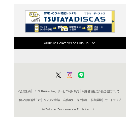
ご利
ご利用店登録に
在庫の
商品詳細
洋画SF＞