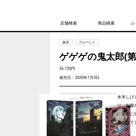
店舗検索
商品検索
レ
販売
ブルーレイ
ゲゲゲの鬼太郎(第6作)
16,720円
発売日：2020年7月3日
水木しげ
り、お腹
に遊びに
見つけて