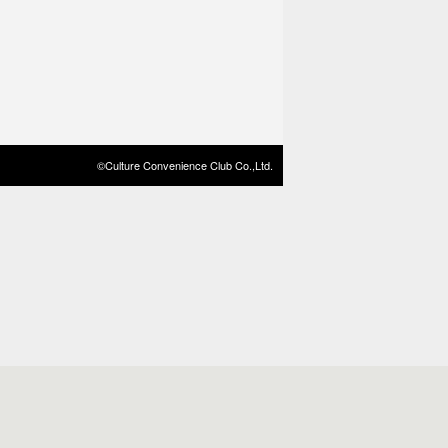
©Culture Convenience Club Co.,Ltd.