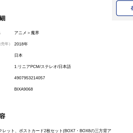
細
名
アニメ＞魔界
発売年）
2018年
日本
1:リニアPCM/ステレオ/日本語
4907953214057
BIXA9068
容
クレット、ポストカード2枚セット(BOX7・BOX8の三方背ア