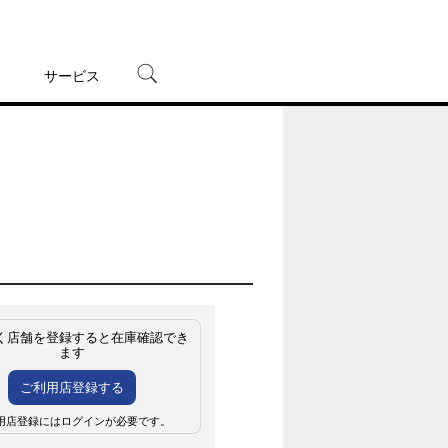
サービス
宅配レンタル
オンラインゲーム
TSUTAYAプレミアムNEXT
蔦屋書店
く店舗を登録すると在庫確認でき
ます
ご利用店登録する
用店登録にはログインが必要です。