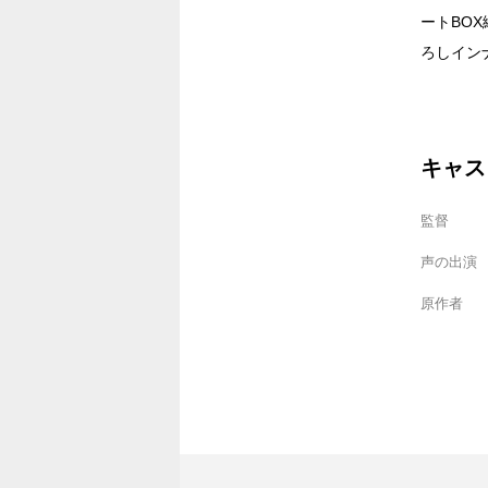
ートBOX
ろしイン
キャス
監督
声の出演
原作者