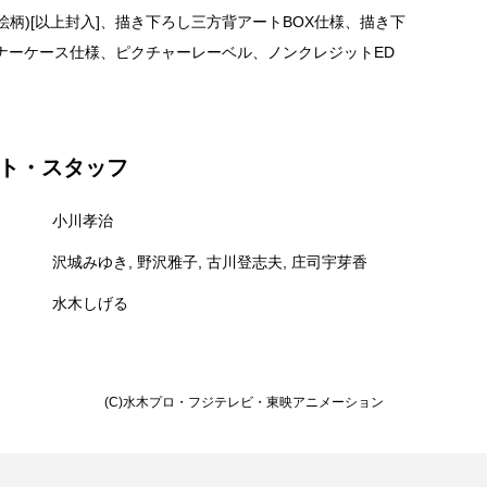
絵柄)[以上封入]、描き下ろし三方背アートBOX仕様、描き下
ナーケース仕様、ピクチャーレーベル、ノンクレジットED
ト・スタッフ
小川孝治
沢城みゆき, 野沢雅子, 古川登志夫, 庄司宇芽香
水木しげる
(C)水木プロ・フジテレビ・東映アニメーション