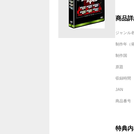
商品詳
ジャンル
制作年（
制作国
原題
収録時間
JAN
商品番号
特典内