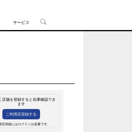
サービス
宅配レンタル
オンラインゲーム
TSUTAYAプレミアムNEXT
蔦屋書店
く店舗を登録すると在庫確認でき
ます
ご利用店登録する
用店登録にはログインが必要です。