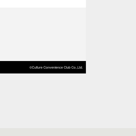
©Culture Convenience Club Co.,Ltd.