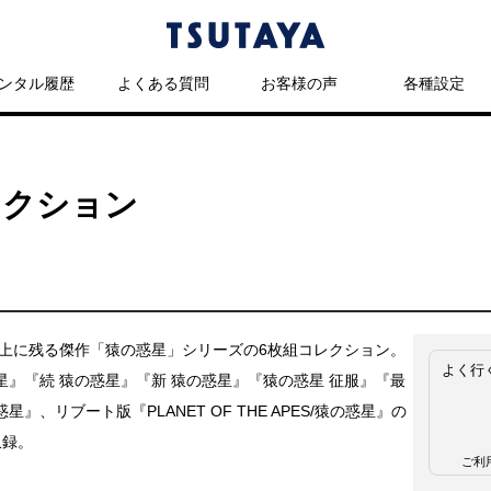
ンタル履歴
よくある質問
お客様の声
各種設定
レクション
史上に残る傑作「猿の惑星」シリーズの6枚組コレクション。
よく行
星』『続 猿の惑星』『新 猿の惑星』『猿の惑星 征服』『最
星』、リブート版『PLANET OF THE APES/猿の惑星』の
収録。
ご利