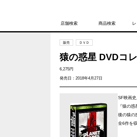
店舗検索
商品検索
レ
販売
ＤＶＤ
猿の惑星 DVDコ
6,275円
発売日：2018年4月27日
SF映画
『猿の惑
後の猿の惑
全6作を