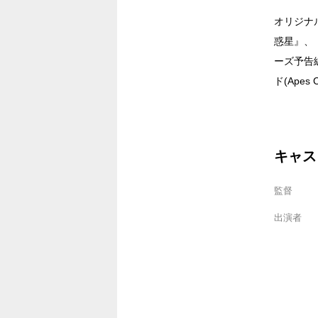
オリジナ
惑星』、
ーズ予告
ド(Apes 
キャス
監督
出演者