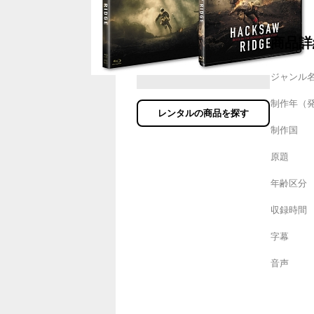
商品詳
ジャンル
制作年（
レンタルの商品を探す
制作国
原題
年齢区分
収録時間
字幕
音声