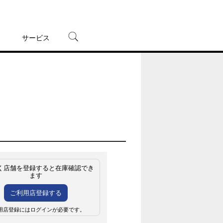
サービス
宅配レンタル
オンラインゲーム
TSUTAYAプレミアムNEXT
蔦屋書店
く店舗を登録すると在庫確認でき
ます
ご利用店登録する
用店登録にはログインが必要です。