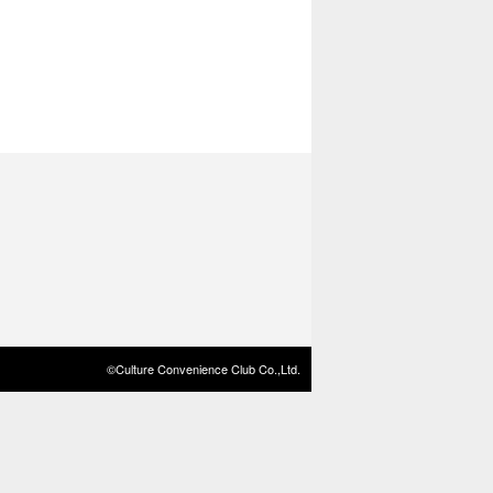
©Culture Convenience Club Co.,Ltd.