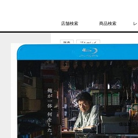
店舗検索
商品検索
レ
販売
ブルーレイ
葛城事件
2,750円
発売日：2024年1月10日
赤堀雅秋
が始めた
い描いた
価版2024