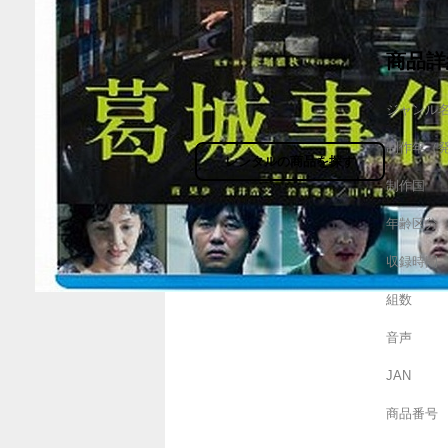
商品詳
ジャンル
制作年（
レンタルの商品を探す
制作国
年齢区分
収録時間
組数
音声
JAN
商品番号