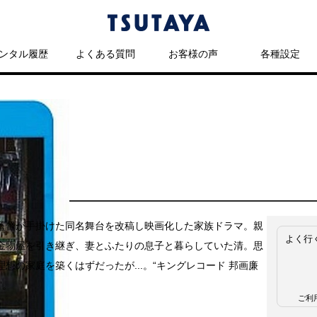
ンタル履歴
よくある質問
お客様の声
各種設定
監督が手掛けた同名舞台を改稿し映画化した家族ドラマ。親
よく行
金物屋を引き継ぎ、妻とふたりの息子と暮らしていた清。思
理想の家庭を築くはずだったが...。“キングレコード 邦画廉
”。
ご利