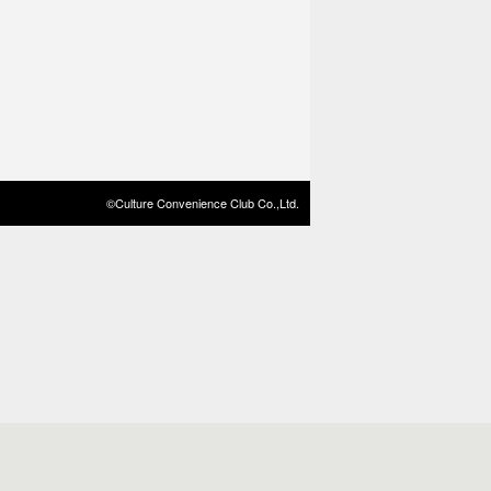
©Culture Convenience Club Co.,Ltd.