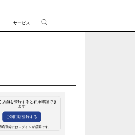
サービス
宅配レンタル
オンラインゲーム
TSUTAYAプレミアムNEXT
蔦屋書店
く店舗を登録すると在庫確認でき
ます
ご利用店登録する
用店登録にはログインが必要です。