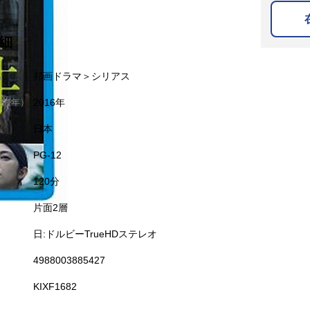
細
名
邦画ドラマ＞シリアス
発売年）
2016年
日本
PG-12
120分
片面2層
日:ドルビーTrueHDステレオ
4988003885427
KIXF1682