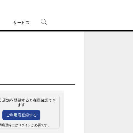
サービス
宅配レンタル
オンラインゲーム
TSUTAYAプレミアムNEXT
蔦屋書店
く店舗を登録すると在庫確認でき
ます
ご利用店登録する
用店登録にはログインが必要です。