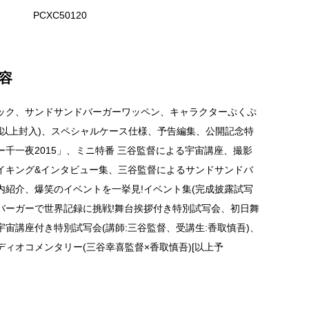
PCXC50120
容
ック、サンドサンドバーガーワッペン、キャラクターぷくぷ
(以上封入)、スペシャルケース仕様、予告編集、公開記念特
ー千一夜2015」、ミニ特番 三谷監督による宇宙講座、撮影
イキング&インタビュー集、三谷監督によるサンドサンドバ
内紹介、爆笑のイベントを一挙見!イベント集(完成披露試写
バーガーで世界記録に挑戦!舞台挨拶付き特別試写会、初日舞
宇宙講座付き特別試写会(講師:三谷監督、受講生:香取慎吾)、
ディオコメンタリー(三谷幸喜監督×香取慎吾)[以上予