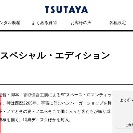
ンタル履歴
よくある質問
お客様の声
各種設定
 スペシャル・エディション
監督・脚本、香取慎吾主演によるSFスペース・ロマンティッ
よく行
ィ。時は西暦2265年。宇宙に佇むハンバーガーショップを舞
長・ノアとその妻・ノエらそこで働く人々と客たちが織り成
模様を描く。特典ディスクほかを封入。
ご利