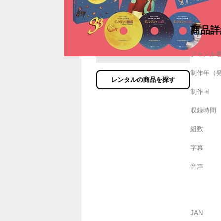
商品詳
ジャンル
制作年（
レンタルの商品を探す
制作国
収録時間
組数
字幕
音声
JAN