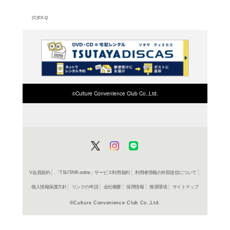
子どもたちに大人気の動
シリーズの“こんちゅうス
好きなカブトムシやクワ
な珍しい昆虫まで、アメ
カ、中国、日本の昆虫1
よく行く店舗を登
ご利
ご利用店登録に