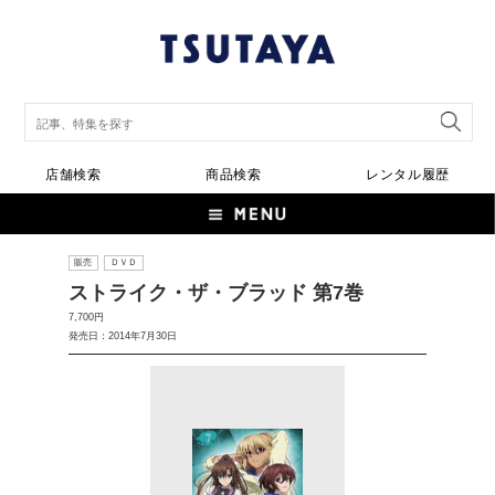
店舗検索
商